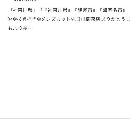
『神奈川県』『『神奈川県』『綾瀬市』『海老名市』『美容
✂︎❇︎杉﨑担当❇︎メンズカット先日は御来店ありがと
もより長…