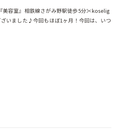
室』相鉄線さがみ野駅徒歩5分✂︎koselig
うございました♪今回もほぼ1ヶ月！今回は、いつ