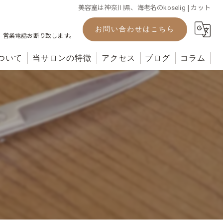
美容室は神奈川県、海老名の
| カット
koselig
お問い合わせはこちら
。営業電話お断り致します。
ついて
当サロンの特徴
アクセス
ブログ
コラム
カット
カラー
パーマ
ヘッドスパ
トリートメント