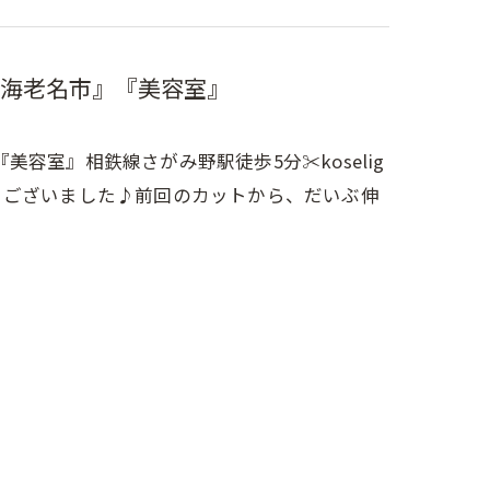
海老名市』『美容室』
室』相鉄線さがみ野駅徒歩5分✂︎koselig
とうございました♪前回のカットから、だいぶ伸