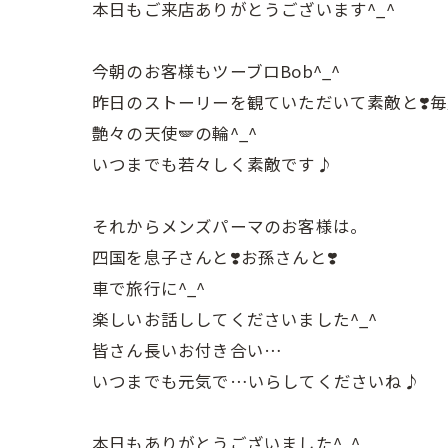
本日もご来店ありがとうございます^_^
今朝のお客様もツーブロBob^_^
昨日のストーリーを観ていただいて素敵と❣️
艶々の天使🪽の輪^_^
いつまでも若々しく素敵です♪
それからメンズパーマのお客様は。
四国を息子さんと❣️お孫さんと❣️
車で旅行に^_^
楽しいお話ししてくださいました^_^
皆さん長いお付き合い…
いつまでも元気で…いらしてくださいね♪
本日もありがとうございました^_^