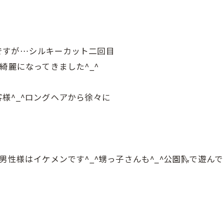
ですが…シルキーカット二回目
綺麗になってきました^_^
様^_^ロングヘアから徐々に
性様はイケメンです^_^甥っ子さんも^_^公園🛝で遊んで