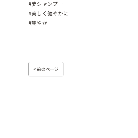
#夢シャンプー
#美しく健やかに
#艶やか
< 前のページ