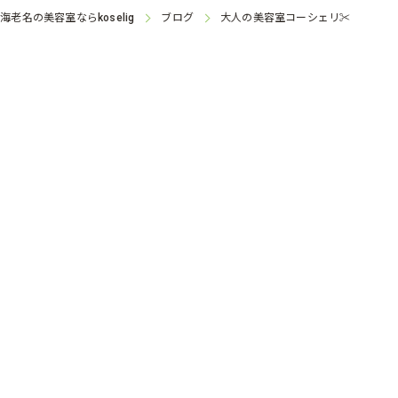
県海老名の美容室なら
ブログ
大人の美容室コーシェリ✂︎
koselig