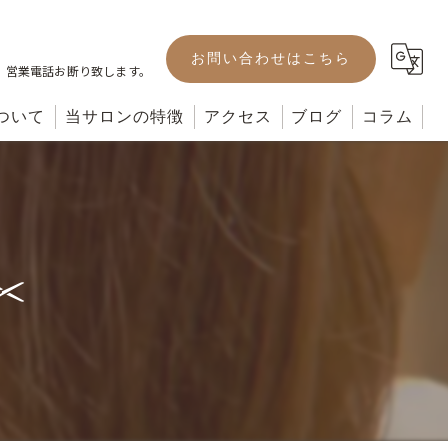
お問い合わせはこちら
。営業電話お断り致します。
ついて
当サロンの特徴
アクセス
ブログ
コラム
カット
カラー
︎
パーマ
ヘッドスパ
トリートメント