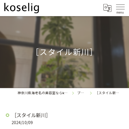
［スタイル新川］
神奈川県海老名の美容室なら
ブログ
［スタイル新川］
koselig
［スタイル新川］
2024/10/09