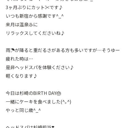
3ヶ月ぶりにカット✂︎です♪
いつも新宿から感謝です^_^
来月は温泉♨️に
リラックスしてくださいね♪
雨☂️が降ると重だるさがある方も多いですが…そうゆー
疲れた時は…
是非ヘッドスパを体験ください♪
軽くなります♪
今日は杉崎のBIRTH DAY🎂
一緒にケーキを食べました(^｡^)
やっと同じ歳^_^
ヘッドスパは杉崎担当❣️