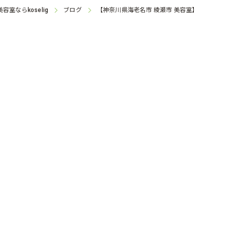
美容室なら
ブログ
【神奈川県海老名市 綾瀬市 美容室】
koselig