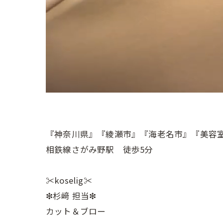
『神奈川県』『綾瀬市』『海老名市』『美容
相鉄線さがみ野駅 徒歩5分
✂︎koselig✂︎
❇︎杉﨑 担当❇︎
カット＆ブロー