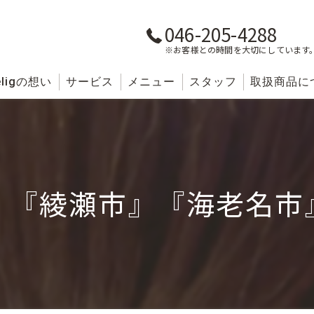
046-205-4288
※お客様との時間を大切にしています
lig
の想い
サービス
メニュー
スタッフ
取扱商品に
』『綾瀬市』『海老名市