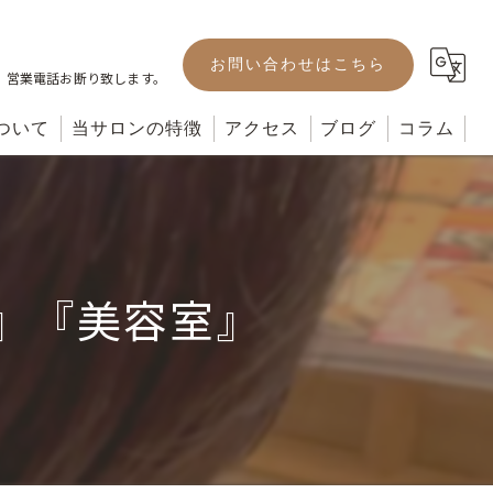
お問い合わせはこちら
。営業電話お断り致します。
ついて
当サロンの特徴
アクセス
ブログ
コラム
カット
カラー
』『美容室』
パーマ
ヘッドスパ
トリートメント