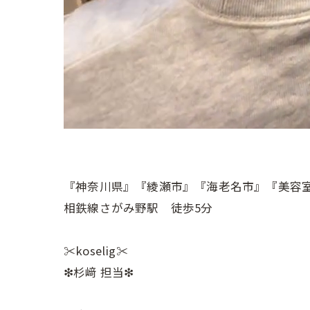
『神奈川県』『綾瀬市』『海老名市』『美容
相鉄線さがみ野駅 徒歩5分
✂︎koselig✂︎
❇︎杉﨑 担当❇︎