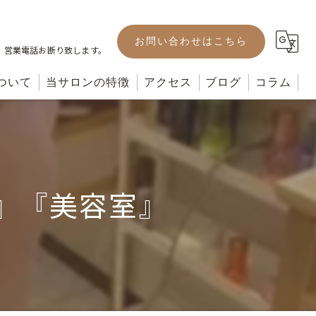
お問い合わせはこちら
。営業電話お断り致します。
ついて
当サロンの特徴
アクセス
ブログ
コラム
カット
カラー
』『美容室』
パーマ
ヘッドスパ
トリートメント