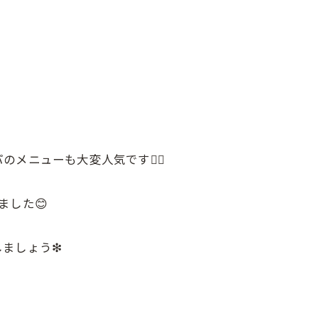
ニューも大変人気です💆‍♂️
ました😊
ましょう❇︎