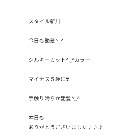
スタイル新川
今日も艶髪^_^
シルキーカット^_^カラー
マイナス５歳に❣️
手触り滑らか艶髪^_^
本日も
ありがとうございました♪♪♪