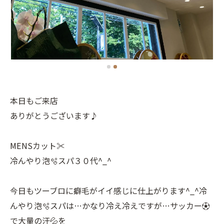
本日もご来店
ありがとうございます♪
MENSカット✂️
冷んやり泡🫧スパ３０代^_^
今日もツーブロに癖毛がイイ感じに仕上がります^_^冷
んやり泡🫧スパは…かなり冷え冷えですが…サッカー⚽️
で大量の汗💦を