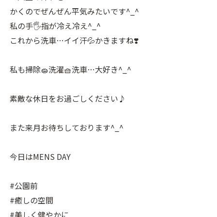
かくのでぜんぜん平気みたいです^_^
私の手🖐️指が冷え冷え^_^
これから洗車…イイ汗💦かきますね❣️
私も掃除🧽洗濯🧺洗車…大好き^_^
素敵な休日をお過ごしください♪
また来月お待ちしております^_^
今日はMENS DAY
#公園前
#癒しの空間
#美しく健やかに