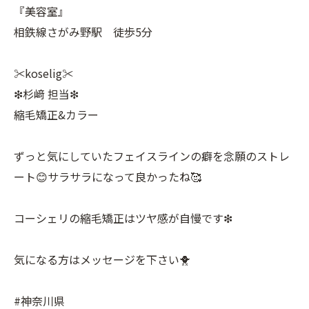
『美容室』
相鉄線さがみ野駅 徒歩5分
✂︎koselig✂︎
❇︎杉﨑 担当❇︎
縮毛矯正&カラー
ずっと気にしていたフェイスラインの癖を念願のストレ
ート😊サラサラになって良かったね🥰
コーシェリの縮毛矯正はツヤ感が自慢です❇︎
気になる方はメッセージを下さい🐥
#神奈川県