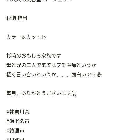
杉﨑 担当
カラー＆カット✂︎
杉﨑のおもしろ家族です
母と兄の二人で来てはプチ喧嘩というか
軽く言い合いというか、、、面白いです😂
毎月、ありがとうございます🙌
#神奈川県
#海老名市
#綾瀬市
#相鉄線