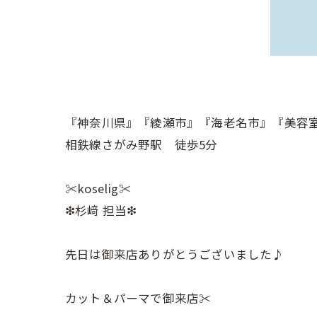
『神奈川県』『綾瀬市』『海老名市』『美容
相鉄線さがみ野駅 徒歩5分
✂︎koselig✂︎
❇︎杉﨑 担当❇︎
先日は御来店ありがとうございました♪
カット＆パーマで御来店✂︎