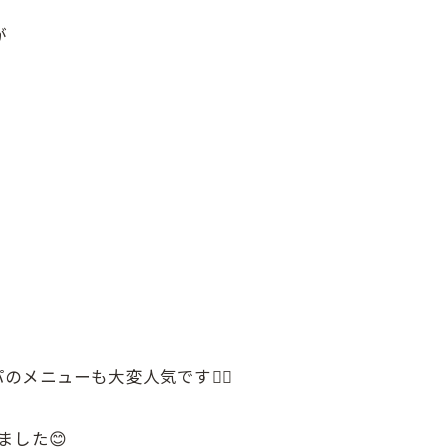
が
ニューも大変人気です💆‍♂️
ました😊