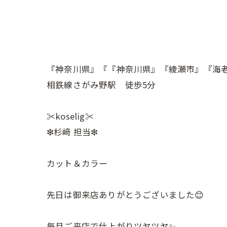
『神奈川県』『『神奈川県』『綾瀬市』『海
相鉄線さがみ野駅 徒歩5分
✂︎koselig✂︎
❇︎杉﨑 担当❇︎
カット＆カラー
先日は御来店ありがとうございました😊
毎月ご来店で仕上がりツヤツヤ✨