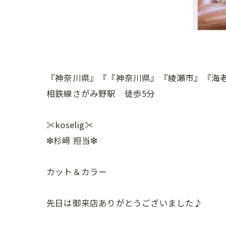
『神奈川県』『『神奈川県』『綾瀬市』『海
相鉄線さがみ野駅 徒歩5分
✂︎koselig✂︎
❇︎杉﨑 担当❇︎
カット＆カラー
先日は御来店ありがとうございました♪