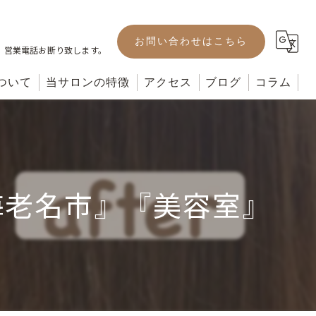
お問い合わせはこちら
。営業電話お断り致します。
ついて
当サロンの特徴
アクセス
ブログ
コラム
カット
カラー
海老名市』『美容室』
パーマ
ヘッドスパ
トリートメント