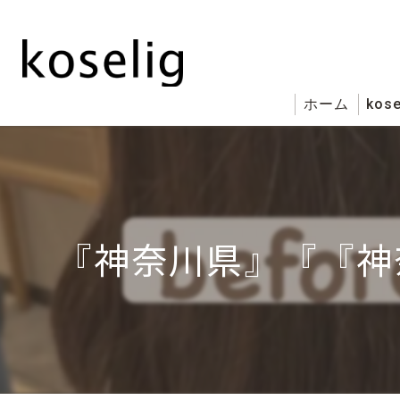
ホーム
kose
『神奈川県』『『神