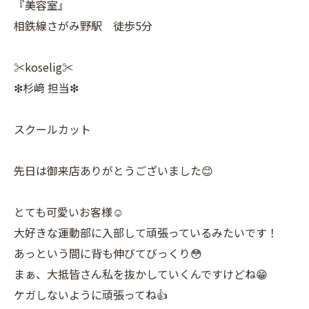
『美容室』
相鉄線さがみ野駅 徒歩5分
✂︎koselig✂︎
❇︎杉﨑 担当❇︎
スクールカット
先日は御来店ありがとうございました😊
とても可愛いお客様☺️
大好きな運動部に入部して頑張っているみたいです！
あっという間に背も伸びてびっくり😳
まぁ、大抵皆さん私を抜かしていくんですけどね😁
ケガしないように頑張ってね👍