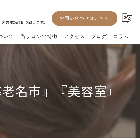
お問い合わせはこちら
。営業電話お断り致します。
ついて
当サロンの特徴
アクセス
ブログ
コラム
カット
カラー
海老名市』『美容室』
パーマ
ヘッドスパ
トリートメント