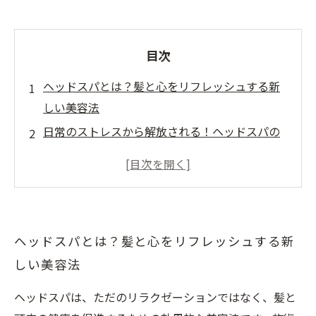
目次
ヘッドスパとは？髪と心をリフレッシュする新
しい美容法
日常のストレスから解放される！ヘッドスパの
癒しの効果
プロに学ぶ！ヘッドスパ施術のステップと秘訣
自宅でもできる！簡単ヘッドスパテクニックを
紹介
ヘッドスパとは？髪と心をリフレッシュする新
ヘッドスパで髪が変わる！健康的な髪を育む秘
しい美容法
密とは
ヘッドスパを通じて得る心身の健康と美しさ
ヘッドスパは、ただのリラクゼーションではなく、髪と
さあ、始めよう！ヘッドスパで理想の髪を手に