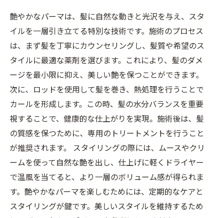
る秘訣
艶やかなパーマは、髪に自然な動きと光沢を与え、スタ
艶を放つヘアスタイルを楽しむためのトレンド
イルを一層引き立てる特別な技術です。施術のプロセス
とアイディア
は、まず髪を丁寧にカウンセリングし、髪質や希望のス
艶やかなパーマであなたの髪を変身！新たな魅
タイルに最適な薬剤を選びます。これにより、髪のダメ
力を発見しよう
ージを最小限に抑え、美しい艶を保つことができます。
次に、ロッドを使用して髪を巻き、熱処理を行うことで
カールを形成します。この時、髪の水分バランスを重要
視することで、健康的な仕上がりを実現。施術後は、髪
の質感を保つために、専用のトリートメントを行うこと
が推奨されます。 スタイリングの際には、ムースやクリ
ームを使って自然な艶を出し、仕上げに軽くドライヤー
で温風を当てると、より一層のボリューム感が得られま
す。艶やかなパーマを楽しむためには、定期的なケアと
スタイリングが鍵です。美しいスタイルを維持するため