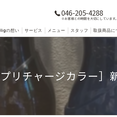
046-205-4288
※お客様との時間を大切にしています
lig
の想い
サービス
メニュー
スタッフ
取扱商品に
サプリチャージカラー］