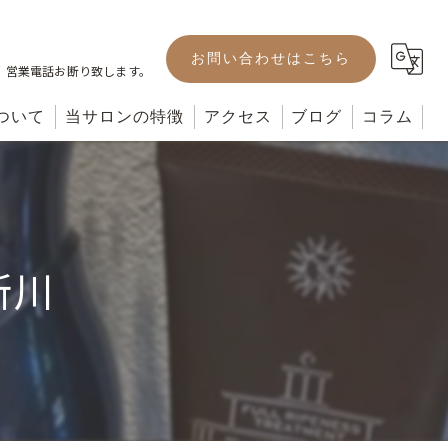
お問い合わせはこちら
。営業電話お断り致します。
ついて
当サロンの特徴
アクセス
ブログ
コラム
カット
カラー
新川
パーマ
ヘッドスパ
トリートメント