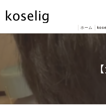
ホーム
kose
【