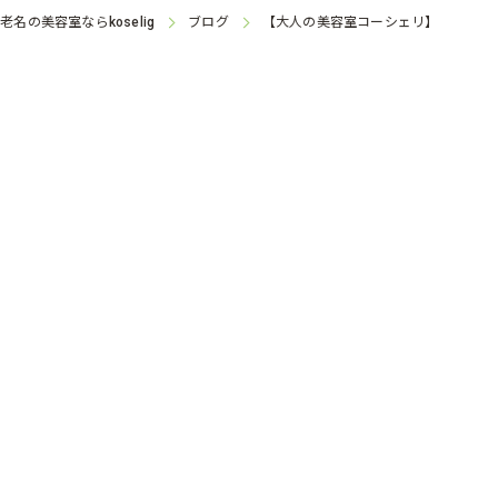
海老名の美容室なら
ブログ
【大人の美容室コーシェリ】
koselig