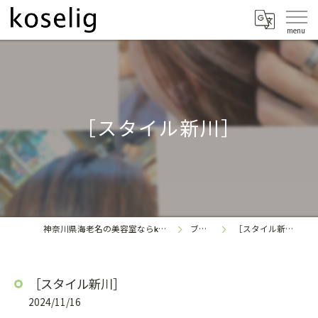
［スタイル新川］
神奈川県海老名の美容室なら
ブログ
［スタイル新川］
koselig
［スタイル新川］
2024/11/16