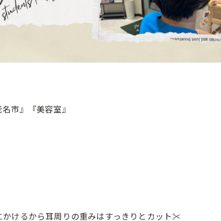
老名市』『美容室』
にかけるから耳周りの重みはすっきりとカット✂︎