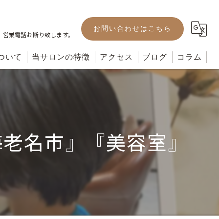
お問い合わせはこちら
。営業電話お断り致します。
ついて
当サロンの特徴
アクセス
ブログ
コラム
カット
カラー
海老名市』『美容室』
パーマ
ヘッドスパ
トリートメント