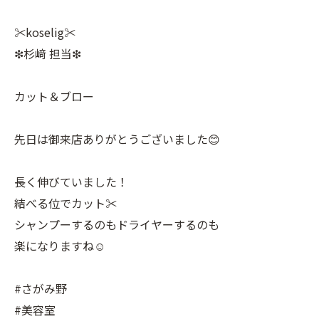
✂︎koselig✂︎
❇︎杉﨑 担当❇︎
カット＆ブロー
先日は御来店ありがとうございました😊
長く伸びていました！
結べる位でカット✂︎
シャンプーするのもドライヤーするのも
楽になりますね☺️
#さがみ野
#美容室