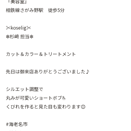
『美容室』
相鉄線さがみ野駅 徒歩5分
✂︎koselig✂︎
❇︎杉﨑 担当❇︎
カット＆カラー＆トリートメント
先日は御来店ありがとうございました♪
シルエット調整で
丸みが可愛いショートボブ🫰
くびれを作ると見た目も変わります😊
#海老名市